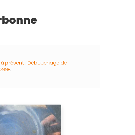
arbonne
à présent :
Débouchage de
BONNE
.