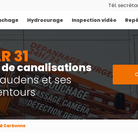
Tél. secrétar
uchage
Hydrocurage
Inspection vidéo
Repé
de canalisations
C
Gaudens et ses
entours
 à Carbonne