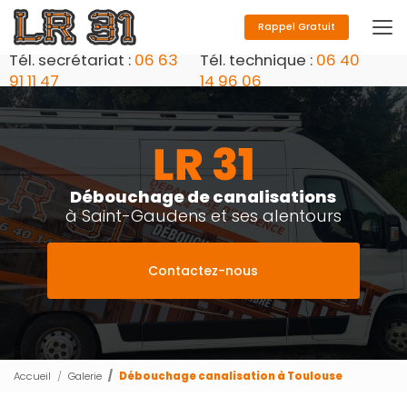
Aller
au
Rappel Gratuit
contenu
Tél. secrétariat :
06 63
Tél. technique :
06 40
principal
91 11 47
14 96 06
Débouchage de canalisations
à Saint-Gaudens et ses alentours
Contactez-nous
Accueil
Galerie
Débouchage canalisation à Toulouse