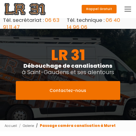
Aller
au
Rappel Gratuit
contenu
Tél. secrétariat :
06 63
Tél. technique :
06 40
principal
91 11 47
14 96 06
Débouchage de canalisations
à Saint-Gaudens et ses alentours
Contactez-nous
Accueil
Galerie
Passage caméra canalisation à Muret