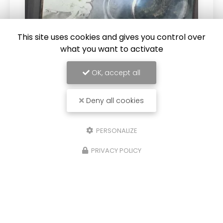
This site uses cookies and gives you control over
what you want to activate
04/06/2026
Inspection vidéo de canalisation à
OK, accept all
Muret
Découvrez l'expertise de LR 31 en inspection
Deny all cookies
vidéo de canalisation
LR 31
se spécialise dans le
débouchage de canalisation à Muret
et les
alentours et propose des…
PERSONALIZE
Toute l'actualité
PRIVACY POLICY