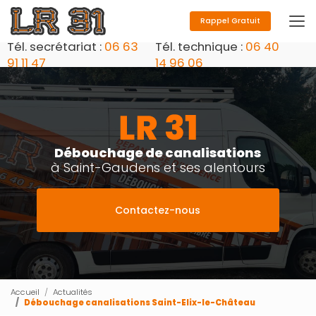
Aller
au
Rappel Gratuit
contenu
Tél. secrétariat :
06 63
Tél. technique :
06 40
principal
91 11 47
14 96 06
Débouchage de canalisations
à Saint-Gaudens et ses alentours
Contactez-nous
Accueil
Actualités
Débouchage canalisations Saint-Elix-le-Château