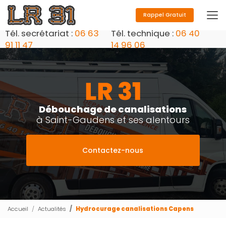
Aller
au
Rappel Gratuit
contenu
Tél. secrétariat :
06 63
Tél. technique :
06 40
principal
91 11 47
14 96 06
Débouchage de canalisations
à Saint-Gaudens et ses alentours
Contactez-nous
Accueil
Actualités
Hydrocurage canalisations Capens