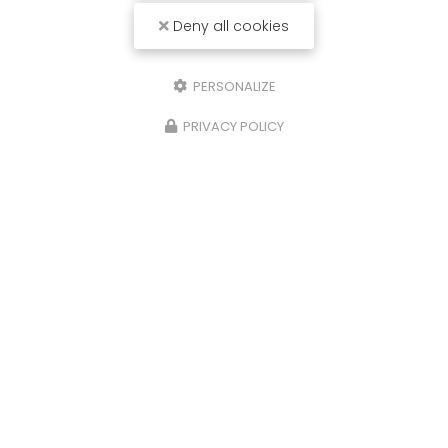
Deny all cookies
Toute l'actualité
PERSONALIZE
PRIVACY POLICY
Débouchage de canalisations à Saint-Gaudens et
ses alentours
31360 Roquefort-sur-Garonne
Tél. secrétariat :
06 63 91 11 47
Tél. technique :
06 40 14 96 06
Nos horaires :
Tous les jours 24h/24
Les dimanches et jours fériés