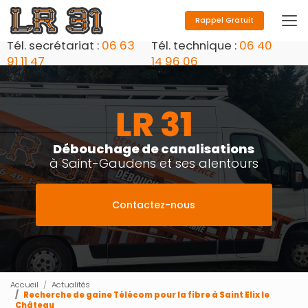
Aller
au
Rappel Gratuit
contenu
Tél. secrétariat :
06 63
Tél. technique :
06 40
principal
91 11 47
14 96 06
Débouchage de canalisations
à Saint-Gaudens et ses alentours
Contactez-nous
Accueil
Actualités
Recherche de gaine Télécom pour la fibre à Saint Elix le
Château