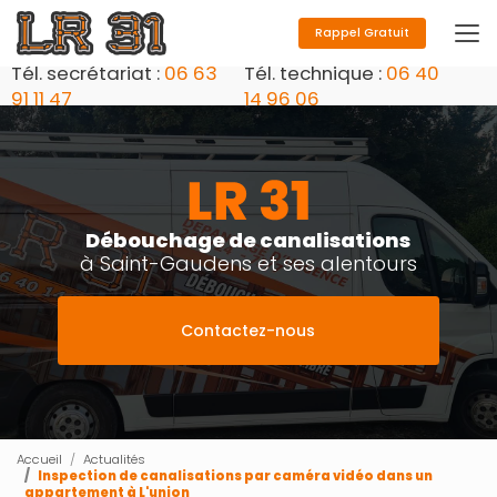
Aller
au
Rappel Gratuit
contenu
Tél. secrétariat :
06 63
Tél. technique :
06 40
principal
91 11 47
14 96 06
Débouchage de canalisations
à Saint-Gaudens et ses alentours
Contactez-nous
Accueil
Actualités
Inspection de canalisations par caméra vidéo dans un
appartement à L'union