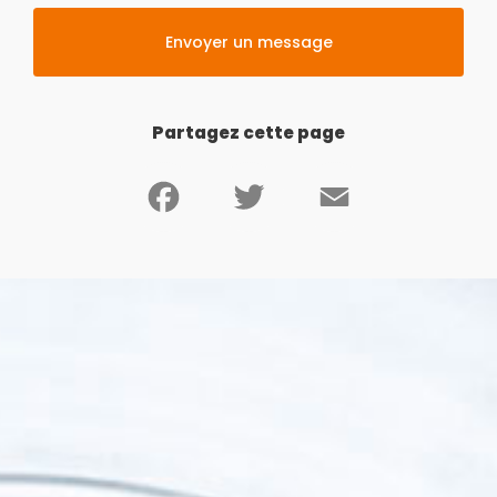
rapide à Saint-Gaudens
|
comment déboucher une canalisation
bouchée par de la graisse
|
plombier spécialisé dans le débouchage
Envoyer un message
de canalisations à cazères
|
Passage caméra canalisation bouchée à
Toulouse
Partagez cette page
Facebook
Twitter
Email