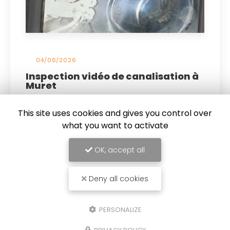
04/06/2026
Inspection vidéo de canalisation à
Muret
Découvrez l'expertise de LR 31 en inspection
vidéo de canalisation
LR 31
se spécialise dans le
This site uses cookies and gives you control over
débouchage de canalisation à Muret
et les
what you want to activate
alentours et propose des…
OK, accept all
Toute l'actualité
Deny all cookies
PERSONALIZE