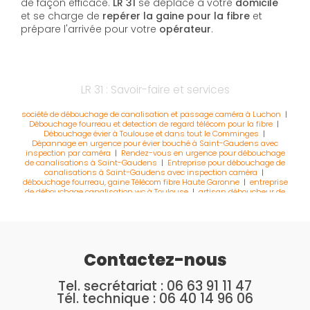
de façon efficace.
LR 31
se déplace à votre
domicile
et se charge de
repérer la gaine pour la fibre
et
prépare l'arrivée pour votre
opérateur
.
LR 31 : Savoir-faire et services
société de débouchage de canalisation et passage caméra à Luchon
|
Débouchage fourreau et detection de regard télécom pour la fibre
|
Débouchage évier à Toulouse et dans tout le Comminges
|
Dépannage en urgence pour évier bouché à Saint-Gaudens avec
inspection par caméra
|
Rendez-vous en urgence pour débouchage
de canalisations à Saint-Gaudens
|
Entreprise pour débouchage de
canalisations à Saint-Gaudens avec inspection caméra
|
débouchage fourreau, gaine Télécom fibre Haute Garonne
|
entreprise
de débouchage canalisation wc à Toulouse
|
artisan déboucheur de
canalisation à muret et toulouse
|
plomberie robinetterie réparation wc
toulouse saint-gaudens
|
curage entretien réseau canalisation
tououse comminges volvestre
|
Professionnel pour le débouchage de
canalisations engorgées à Saint-Gaudens
|
Recherche de gaine pour
la fibre débouchage fourreau à Cazères
|
inspection vidéo de
canalisation extérieure à Toulouse
|
Débouchage canalisation
Contactez-nous
passage caméra Boussens
|
Débouchage de canalisations d'évier à
Saint-Gaudens en urgence
|
Débouchage canalisation wc à cazères
haute garonne
|
canalisation wc bouchée à Muret Haute garonne
|
Tel. secrétariat :
06 63 91 11 47
devis gratuit spécialiste debouchage wc et sanitaire Saint-Gaudens
|
Tél. technique :
06 40 14 96 06
Débouchage de canalisations WC à Saint-Gaudens en urgence et
24h/24
|
Entreprise spécialisée dans le débouchage de canalisations