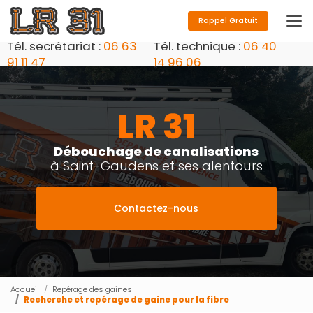
Aller
au
Rappel Gratuit
contenu
Tél. secrétariat :
06 63
Tél. technique :
06 40
principal
91 11 47
14 96 06
Débouchage de canalisations
à Saint-Gaudens et ses alentours
Contactez-nous
Accueil
Repérage des gaines
Recherche et repérage de gaine pour la fibre