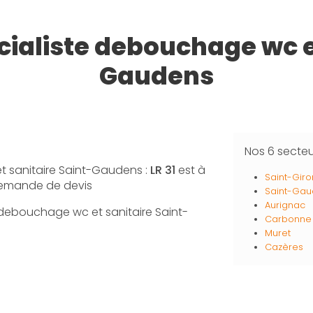
cialiste debouchage wc e
Gaudens
Nos 6 secte
t sanitaire Saint-Gaudens :
LR 31
est à
Saint-Giro
 demande de devis
Saint-Ga
Aurignac
e debouchage wc et sanitaire Saint-
Carbonne
Muret
Cazères