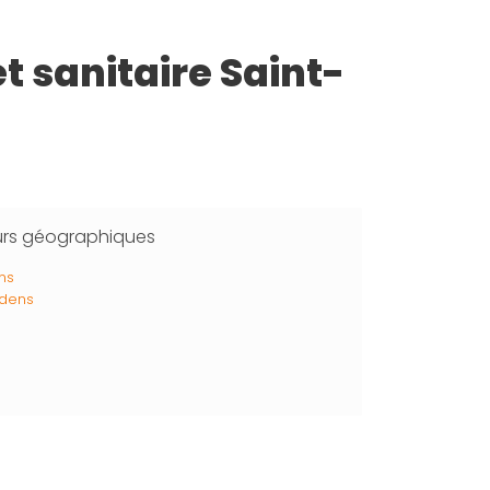
t sanitaire Saint-
urs géographiques
ns
udens