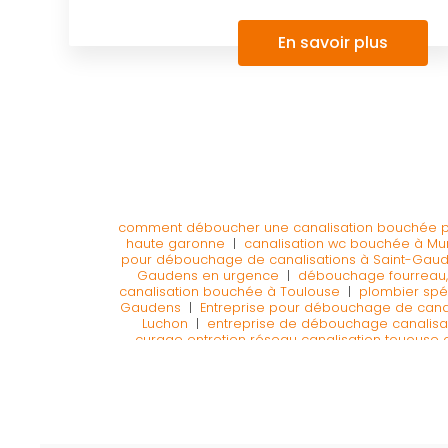
En savoir plus
comment déboucher une canalisation bouchée pa
haute garonne
|
canalisation wc bouchée à Mu
pour débouchage de canalisations à Saint-Gau
Gaudens en urgence
|
débouchage fourreau,
canalisation bouchée à Toulouse
|
plombier spé
Gaudens
|
Entreprise pour débouchage de cana
Luchon
|
entreprise de débouchage canalisa
curage entretien réseau canalisation tououse
Toulouse et dans tout le Comminges
|
Débouch
24h/24
|
Entreprise spécialisée dans le débou