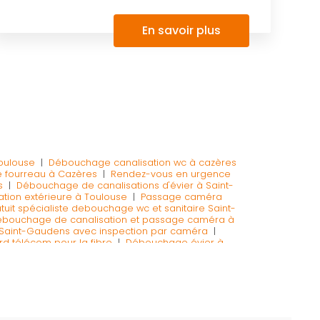
En savoir plus
toulouse
|
Débouchage canalisation wc à cazères
 fourreau à Cazères
|
Rendez-vous en urgence
s
|
Débouchage de canalisations d'évier à Saint-
ation extérieure à Toulouse
|
Passage caméra
tuit spécialiste debouchage wc et sanitaire Saint-
ébouchage de canalisation et passage caméra à
Saint-Gaudens avec inspection par caméra
|
d télécom pour la fibre
|
Débouchage évier à
nalisations WC à Saint-Gaudens en urgence et
ur le débouchage de canalisations engorgées à