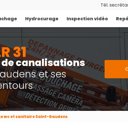
Tél. secrétar
uchage
Hydrocurage
Inspection vidéo
Repé
de canalisations
C
Gaudens et ses
entours
ge wc et sanitaire Saint-Gaudens