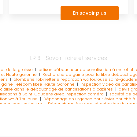
En savoir plus
LR 31 : Savoir-faire et services
r de la graisse
|
artisan déboucheur de canalisation à muret et 
ret Haute garonne
|
Recherche de gaine pour la fibre débouchage
dens
|
plomberie robinetterie réparation wc toulouse saint-gauden
 gaine Télécom fibre Haute Garonne
|
inspection vidéo de canalis
cialisé dans le débouchage de canalisations à cazères
|
devis gra
lisations à Saint-Gaudens avec inspection caméra
|
société de d
tion wc à Toulouse
|
Dépannage en urgence pour évier bouché à 
 comminges volvestre
|
Débouchage fourreau et detection de regar
age canalisation passage caméra Boussens
|
Débouchage de ca
chage de canalisations rapide à Saint-Gaudens
|
Professionnel po
Saint-Gaudens