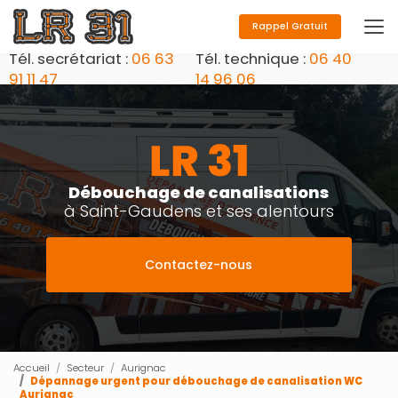
Aller
au
Rappel Gratuit
contenu
Tél. secrétariat :
06 63
Tél. technique :
06 40
principal
91 11 47
14 96 06
Débouchage de canalisations
à Saint-Gaudens et ses alentours
Contactez-nous
Accueil
Secteur
Aurignac
Dépannage urgent pour débouchage de canalisation WC
Aurignac