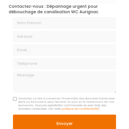
Contactez-nous : Dépannage urgent pour
débouchage de canalisation WC Aurignac
Nom Prénom
Adresse
Email
Téléphone
Message
J'autorise ce site à conserver l'ensemble des données transmises
dans ce formulaire pour faciliter le suivi et le traitement de ma
demande.
(Aucune exploitation commerciale ne sera faite des
données conservées. Voir notre
politique de confidentialité
)