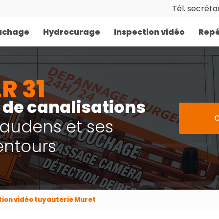
Tél. secrétar
uchage
Hydrocurage
Inspection vidéo
Repé
de canalisations
C
Gaudens et ses
entours
tion vidéo tuyauterie Muret