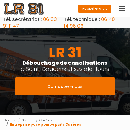
Aller
au
Rappel Gratuit
contenu
Tél. secrétariat :
06 63
Tél. technique :
06 40
principal
91 11 47
14 96 06
Débouchage de canalisations
à Saint-Gaudens et ses alentours
Contactez-nous
Accueil
Secteur
Cazères
Entreprise pose pompe puits Cazères