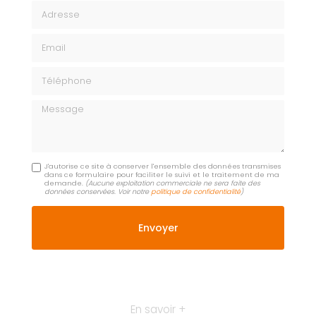
Adresse
Email
Téléphone
Message
J'autorise ce site à conserver l'ensemble des données transmises
dans ce formulaire pour faciliter le suivi et le traitement de ma
demande.
(Aucune exploitation commerciale ne sera faite des
données conservées. Voir notre
politique de confidentialité
)
En savoir +