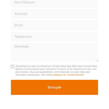
Adresse
Email
Téléphone
Message
J'autorise ce site à conserver l'ensemble des données transmises
dans ce formulaire pour faciliter le suivi et le traitement de ma
demande.
(Aucune exploitation commerciale ne sera faite des
données conservées. Voir notre
politique de confidentialité
)