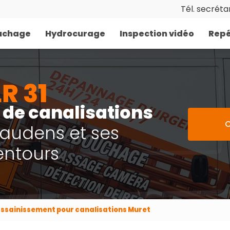
Tél. secrétar
uchage
Hydrocurage
Inspection vidéo
Repé
de canalisations
C
Gaudens et ses
entours
assainissement pour canalisations Muret