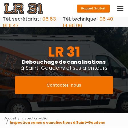
Aller
au
Rappel Gratuit
contenu
Tél. secrétariat :
06 63
Tél. technique :
06 40
principal
91 11 47
14 96 06
Débouchage de canalisations
à Saint-Gaudens et ses alentours
Contactez-nous
Accueil
Inspection vidéo
Inspection caméra canalisations à Saint-Gaudens