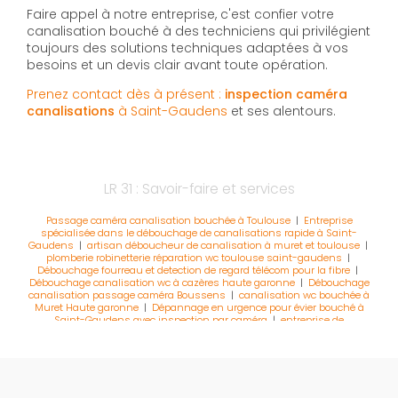
Faire appel à notre entreprise, c'est confier votre
canalisation bouché à des techniciens qui privilégient
toujours des solutions techniques adaptées à vos
besoins et un devis clair avant toute opération.
Prenez contact dès à présent :
inspection caméra
canalisations
à Saint-Gaudens
et ses alentours.
LR 31 : Savoir-faire et services
Passage caméra canalisation bouchée à Toulouse
|
Entreprise
spécialisée dans le débouchage de canalisations rapide à Saint-
Gaudens
|
artisan déboucheur de canalisation à muret et toulouse
|
plomberie robinetterie réparation wc toulouse saint-gaudens
|
Débouchage fourreau et detection de regard télécom pour la fibre
|
Débouchage canalisation wc à cazères haute garonne
|
Débouchage
canalisation passage caméra Boussens
|
canalisation wc bouchée à
Muret Haute garonne
|
Dépannage en urgence pour évier bouché à
Saint-Gaudens avec inspection par caméra
|
entreprise de
débouchage canalisation wc à Toulouse
|
devis gratuit spécialiste
debouchage wc et sanitaire Saint-Gaudens
|
comment déboucher
une canalisation bouchée par de la graisse
|
Rendez-vous en
urgence pour débouchage de canalisations à Saint-Gaudens
|
Débouchage de canalisations WC à Saint-Gaudens en urgence et
24h/24
|
Professionnel pour le débouchage de canalisations