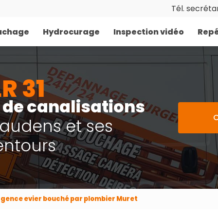
Tél. secrétar
uchage
Hydrocurage
Inspection vidéo
Repé
de canalisations
C
Gaudens et ses
entours
gence evier bouché par plombier Muret