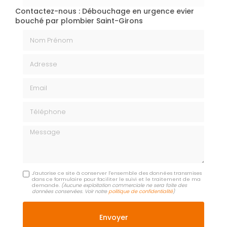
Contactez-nous : Débouchage en urgence evier
bouché par plombier Saint-Girons
Nom Prénom
Adresse
Email
Téléphone
Message
J'autorise ce site à conserver l'ensemble des données transmises
dans ce formulaire pour faciliter le suivi et le traitement de ma
demande.
(Aucune exploitation commerciale ne sera faite des
données conservées. Voir notre
politique de confidentialité
)