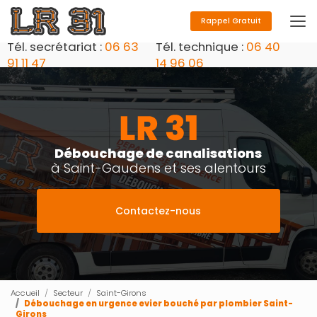
Aller
au
Rappel Gratuit
contenu
Tél. secrétariat :
06 63
Tél. technique :
06 40
principal
91 11 47
14 96 06
Débouchage de canalisations
à Saint-Gaudens et ses alentours
Contactez-nous
Accueil
Secteur
Saint-Girons
Débouchage en urgence evier bouché par plombier Saint-
Girons