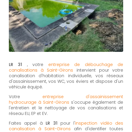
LR 31
, votre
entreprise de débouchage de
canalisations à Saint-Girons
intervient pour votre
canalisation d'habitation individuelle, vos réseaux
d'assainissement, vos WC, vos éviers et dispose d'un
véhicule équipé.
Votre
entreprise d'assainissement
hydrocurage à Saint-Girons
s'occupe également de
l'entretien et le nettoyage de vos canalisations et
réseau EU, EP et EV.
Faites appel à
LR 31
pour l'
inspection vidéo des
canalisation à Saint-Girons
afin d'identifier toutes