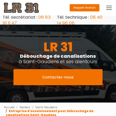
Aller
au
Rappel Gratuit
contenu
Tél. secrétariat :
06 63
Tél. technique :
06 40
principal
91 11 47
14 96 06
Débouchage de canalisations
à Saint-Gaudens et ses alentours
Contactez-nous
Accueil
Secteur
Saint-Gaudens
Entreprise d'assainissement pour débouchage de
canalisations Saint-Gaudens