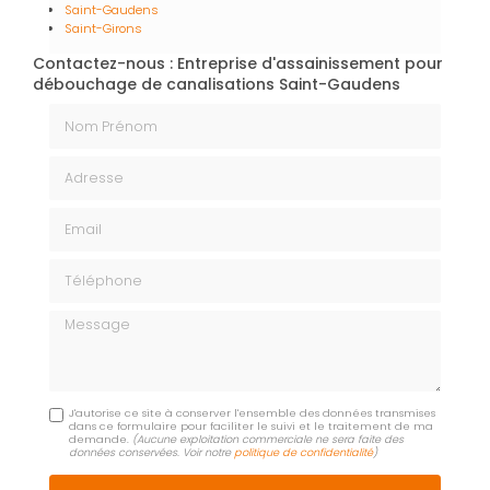
Saint-Gaudens
Saint-Girons
Contactez-nous : Entreprise d'assainissement pour
débouchage de canalisations Saint-Gaudens
Nom Prénom
Adresse
Email
Téléphone
Message
J'autorise ce site à conserver l'ensemble des données transmises
dans ce formulaire pour faciliter le suivi et le traitement de ma
demande.
(Aucune exploitation commerciale ne sera faite des
données conservées. Voir notre
politique de confidentialité
)