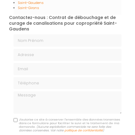
Saint-Gaudens
Saint-Girons
Contactez-nous : Contrat de débouchage et de
curage de canalisations pour copropriété Saint-
Gaudens
Nom Prénom
Adresse
Email
Téléphone
Message
J'autorise ce site à conserver l'ensemble des données transmises
dans ce formulaire pour faciliter le suivi et le traitement de ma
demande.
(Aucune exploitation commerciale ne sera faite des
données conservées. Voir notre
politique de confidentialité
)