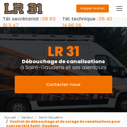
Aller
au
Rappel Gratuit
contenu
Tél. secrétariat :
06 63
Tél. technique :
06 40
principal
91 11 47
14 96 06
Débouchage de canalisations
à Saint-Gaudens et ses alentours
Contactez-nous
Accueil
Secteur
Saint-Gaudens
Contrat de débouchage et de curage de canalisations pour
copropriété Saint-Gaudens