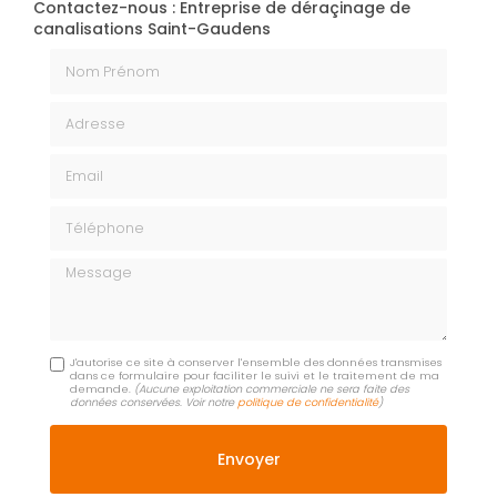
Contactez-nous : Entreprise de déraçinage de
canalisations Saint-Gaudens
Nom Prénom
Adresse
Email
Téléphone
Message
J'autorise ce site à conserver l'ensemble des données transmises
dans ce formulaire pour faciliter le suivi et le traitement de ma
demande.
(Aucune exploitation commerciale ne sera faite des
données conservées. Voir notre
politique de confidentialité
)