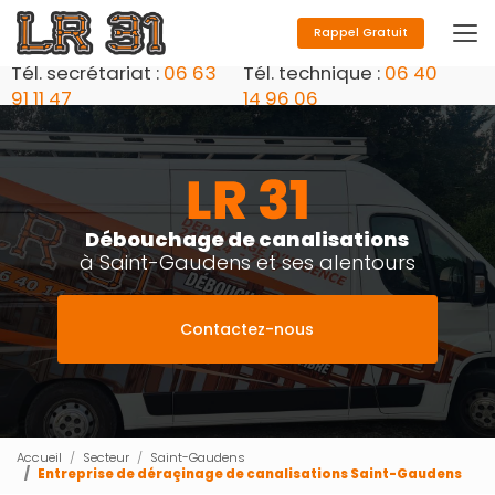
Aller
au
Rappel Gratuit
contenu
Tél. secrétariat :
06 63
Tél. technique :
06 40
principal
91 11 47
14 96 06
Débouchage de canalisations
à Saint-Gaudens et ses alentours
Contactez-nous
Accueil
Secteur
Saint-Gaudens
Entreprise de déraçinage de canalisations Saint-Gaudens