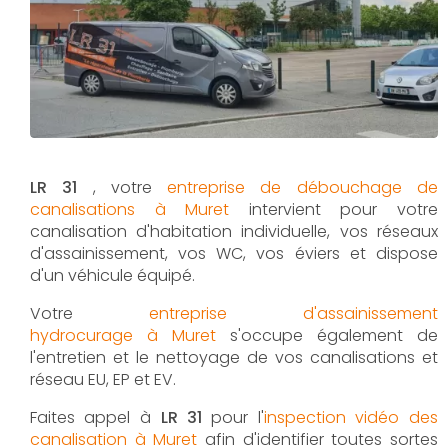
LR 31
, votre
entreprise de débouchage de
canalisations à Muret
intervient pour votre
canalisation d'habitation individuelle, vos réseaux
d'assainissement, vos WC, vos éviers et dispose
d'un véhicule équipé.
Votre
entreprise d'assainissement
hydrocurage à Muret
s'occupe également de
l'entretien et le nettoyage de vos canalisations et
réseau EU, EP et EV.
Faites appel à
LR 31
pour l'
inspection vidéo des
canalisation à Muret
afin d'identifier toutes sortes