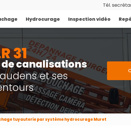
Tél. secrétar
uchage
Hydrocurage
Inspection vidéo
Repé
de canalisations
C
Gaudens et ses
entours
chage tuyauterie par système hydrocurage Muret