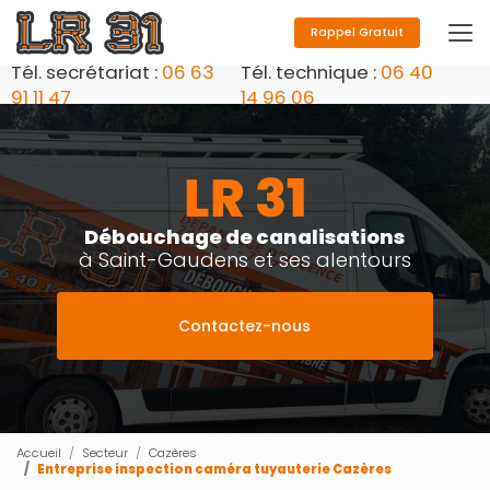
Aller
au
Rappel Gratuit
contenu
Tél. secrétariat :
06 63
Tél. technique :
06 40
principal
91 11 47
14 96 06
Débouchage de canalisations
à Saint-Gaudens et ses alentours
Contactez-nous
Accueil
Secteur
Cazères
Entreprise inspection caméra tuyauterie Cazères