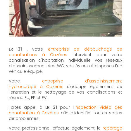
LR 31
, votre
entreprise de débouchage de
canalisations à Cazères
intervient pour votre
canalisation d'habitation individuelle, vos réseaux
d'assainissement, vos WC, vos éviers et dispose d'un
véhicule équipé.
Votre
entreprise d'assainissement
hydrocurage à Cazères
s'occupe également de
l'entretien et le nettoyage de vos canalisations et
réseau EU, EP et EV.
Faites appel à
LR 31
pour l'
inspection vidéo des
canalisation à Cazères
afin d'identifier toutes sortes
de problèmes.
Votre professionnel effectue également le
repérage