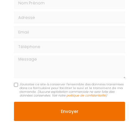
Adresse
Email
Téléphone
Message
J'autorise ce site à conserver l'ensemble des données transmises
dans ce formulaire pour faciliter le suivi et le traitement de ma
demande.
(Aucune exploitation commerciale ne sera faite des
données conservées. Voir notre
politique de confidentialité
)