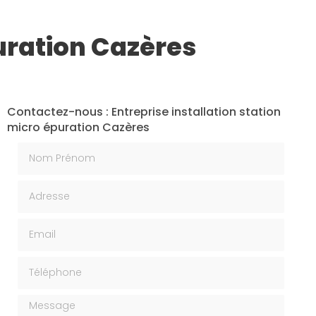
puration Cazères
Contactez-nous : Entreprise installation station
micro épuration Cazères
Nom Prénom
Adresse
Email
Téléphone
Message