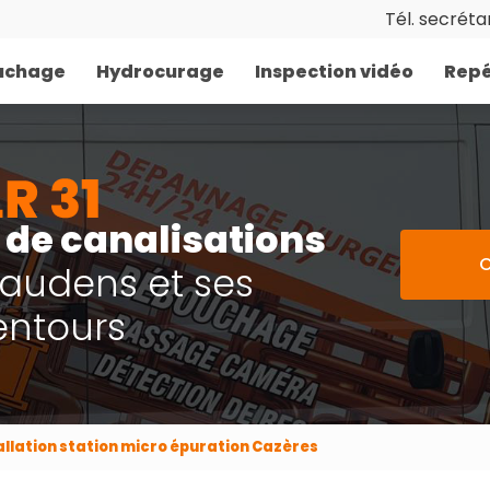
Tél. secrétar
uchage
Hydrocurage
Inspection vidéo
Repé
de canalisations
C
Gaudens et ses
entours
allation station micro épuration Cazères