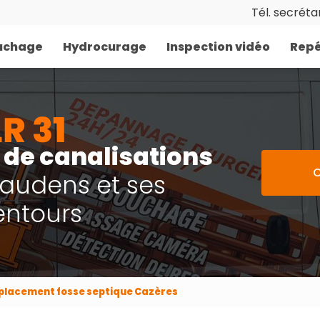
Tél. secrétar
uchage
Hydrocurage
Inspection vidéo
Repé
de canalisations
C
Gaudens et ses
entours
placement fosse septique Cazères