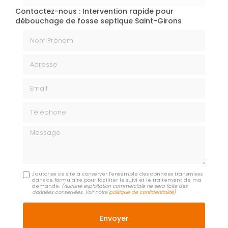
Contactez-nous : Intervention rapide pour
débouchage de fosse septique Saint-Girons
Nom Prénom
Adresse
Email
Téléphone
Message
J'autorise ce site à conserver l'ensemble des données transmises
dans ce formulaire pour faciliter le suivi et le traitement de ma
demande.
(Aucune exploitation commerciale ne sera faite des
données conservées. Voir notre
politique de confidentialité
)