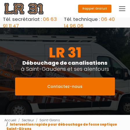
Aller
au
Rappel Gratuit
contenu
Tél. secrétariat :
06 63
Tél. technique :
06 40
principal
91 11 47
14 96 06
Débouchage de canalisations
à Saint-Gaudens et ses alentours
Contactez-nous
Accueil
Secteur
Saint-Girons
Intervention rapide pour débouchage de fosse septique
Saint-Girons