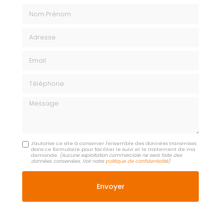
Nom Prénom
Adresse
Email
Téléphone
Message
J'autorise ce site à conserver l'ensemble des données transmises
dans ce formulaire pour faciliter le suivi et le traitement de ma
demande.
(Aucune exploitation commerciale ne sera faite des
données conservées. Voir notre
politique de confidentialité
)