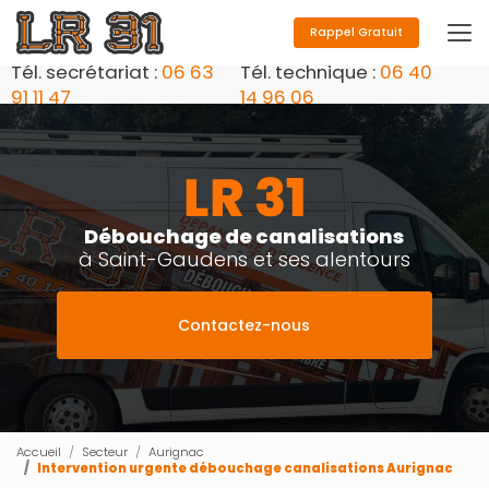
Aller
au
Rappel Gratuit
contenu
Tél. secrétariat :
06 63
Tél. technique :
06 40
principal
91 11 47
14 96 06
Débouchage de canalisations
à Saint-Gaudens et ses alentours
Contactez-nous
Accueil
Secteur
Aurignac
Intervention urgente débouchage canalisations Aurignac