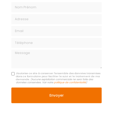
Nom Prénom
Adresse
Email
Téléphone
Message
J'autorise ce site à conserver l'ensemble des données transmises
dans ce formulaire pour faciliter le suivi et le traitement de ma
demande.
(Aucune exploitation commerciale ne sera faite des
données conservées. Voir notre
politique de confidentialité
)