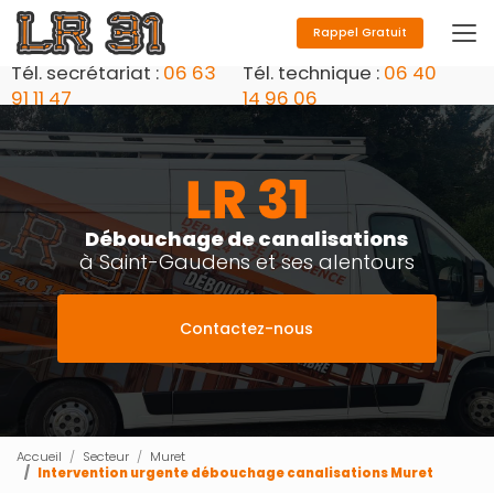
Aller
au
Rappel Gratuit
contenu
Tél. secrétariat :
06 63
Tél. technique :
06 40
principal
91 11 47
14 96 06
Débouchage de canalisations
à Saint-Gaudens et ses alentours
Contactez-nous
Accueil
Secteur
Muret
Intervention urgente débouchage canalisations Muret