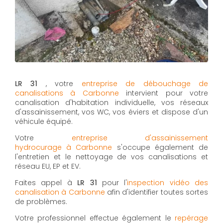
LR 31
, votre
entreprise de débouchage de
canalisations à Carbonne
intervient pour votre
canalisation d'habitation individuelle, vos réseaux
d'assainissement, vos WC, vos éviers et dispose d'un
véhicule équipé.
Votre
entreprise d'assainissement
hydrocurage à Carbonne
s'occupe également de
l'entretien et le nettoyage de vos canalisations et
réseau EU, EP et EV.
Faites appel à
LR 31
pour l'
inspection vidéo des
canalisation à Carbonne
afin d'identifier toutes sortes
de problèmes.
Votre professionnel effectue également le
repérage