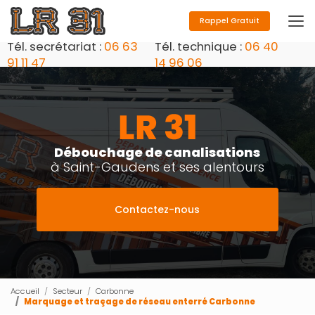
Aller
au
Rappel Gratuit
contenu
Tél. secrétariat :
06 63
Tél. technique :
06 40
principal
91 11 47
14 96 06
Débouchage de canalisations
à Saint-Gaudens et ses alentours
Contactez-nous
Accueil
Secteur
Carbonne
Marquage et traçage de réseau enterré Carbonne