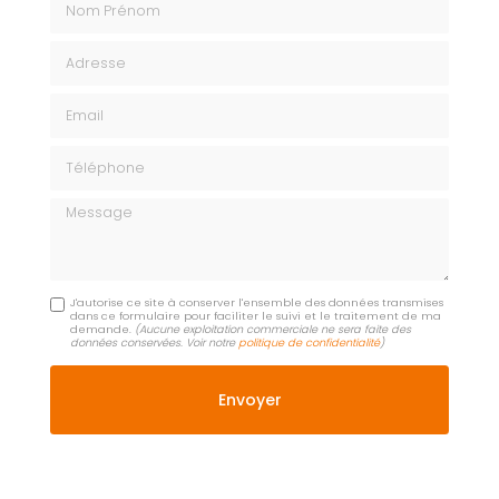
Adresse
Email
Téléphone
Message
J'autorise ce site à conserver l'ensemble des données transmises
dans ce formulaire pour faciliter le suivi et le traitement de ma
demande.
(Aucune exploitation commerciale ne sera faite des
données conservées. Voir notre
politique de confidentialité
)