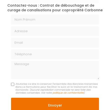
Contactez-nous : Contrat de débouchage et de
curage de canalisations pour copropriété Carbonne
Nom Prénom
Adresse
Email
Téléphone
Message
J'autorise ce site à conserver l'ensemble des données transmises
dans ce formulaire pour faciliter le suivi et le traitement de ma
demande.
(Aucune exploitation commerciale ne sera faite des
données conservées. Voir notre
politique de confidentialité
)