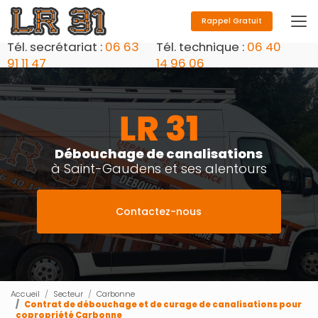
Aller
au
Rappel Gratuit
contenu
Tél. secrétariat :
06 63
Tél. technique :
06 40
principal
91 11 47
14 96 06
Débouchage de canalisations
à Saint-Gaudens et ses alentours
Contactez-nous
Accueil
Secteur
Carbonne
Contrat de débouchage et de curage de canalisations pour
copropriété Carbonne