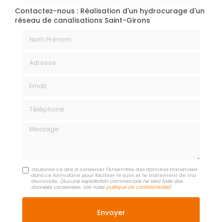
Contactez-nous : Réalisation d'un hydrocurage d'un
réseau de canalisations Saint-Girons
Nom Prénom
Adresse
Email
Téléphone
Message
J'autorise ce site à conserver l'ensemble des données transmises
dans ce formulaire pour faciliter le suivi et le traitement de ma
demande.
(Aucune exploitation commerciale ne sera faite des
données conservées. Voir notre
politique de confidentialité
)