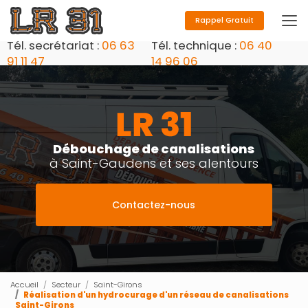
Aller
au
Rappel Gratuit
contenu
Tél. secrétariat :
06 63
Tél. technique :
06 40
principal
91 11 47
14 96 06
Débouchage de canalisations
à Saint-Gaudens et ses alentours
Contactez-nous
Accueil
Secteur
Saint-Girons
Réalisation d'un hydrocurage d'un réseau de canalisations
Saint-Girons