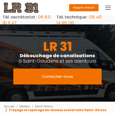
Aller
au
Rappel Gratuit
contenu
Tél. secrétariat :
06 63
Tél. technique :
06 40
principal
91 11 47
14 96 06
Débouchage de canalisations
à Saint-Gaudens et ses alentours
Contactez-nous
Accueil
Secteur
Saint-Girons
Traçage et repérage de réseaux souterrains Saint-Girons