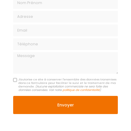
Adresse
Email
Téléphone
Message
J'autorise ce site à conserver l'ensemble des données transmises
dans ce formulaire pour faciliter le suivi et le traitement de ma
demande.
(Aucune exploitation commerciale ne sera faite des
données conservées. Voir notre
politique de confidentialité
)