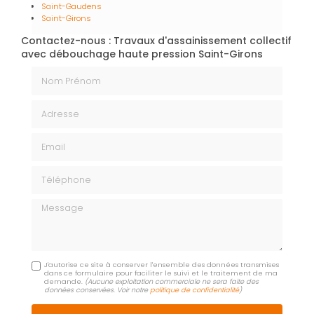
Saint-Gaudens
Saint-Girons
Contactez-nous : Travaux d'assainissement collectif
avec débouchage haute pression Saint-Girons
Nom Prénom
Adresse
Email
Téléphone
Message
J'autorise ce site à conserver l'ensemble des données transmises
dans ce formulaire pour faciliter le suivi et le traitement de ma
demande.
(Aucune exploitation commerciale ne sera faite des
données conservées. Voir notre
politique de confidentialité
)