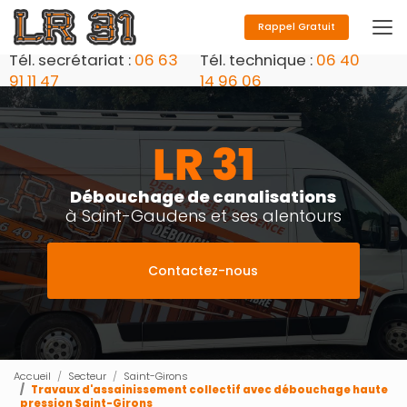
Aller
au
Rappel Gratuit
contenu
Tél. secrétariat :
06 63
Tél. technique :
06 40
principal
91 11 47
14 96 06
Débouchage de canalisations
à Saint-Gaudens et ses alentours
Contactez-nous
Accueil
Secteur
Saint-Girons
Travaux d'assainissement collectif avec débouchage haute
pression Saint-Girons