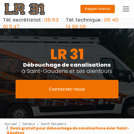
Aller
au
Rappel Gratuit
contenu
Tél. secrétariat :
06 63
Tél. technique :
06 40
principal
91 11 47
14 96 06
Débouchage de canalisations
à Saint-Gaudens et ses alentours
Contactez-nous
Accueil
Secteur
Saint-Gaudens
Devis gratuit pour débouchage de canalisations évier Saint-
Gaudens