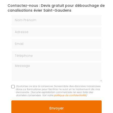
Contactez-nous : Devis gratuit pour débouchage de
canalisations évier Saint-Gaudens
Nom Prénom
Adresse
Email
Téléphone
Message
J'autorise ce site à conserver l'ensemble des données transmises
dans ce formulaire pour faciliter le suivi et le traitement de ma
demande.
(Aucune exploitation commerciale ne sera faite des
données conservées. Voir notre
politique de confidentialité
)