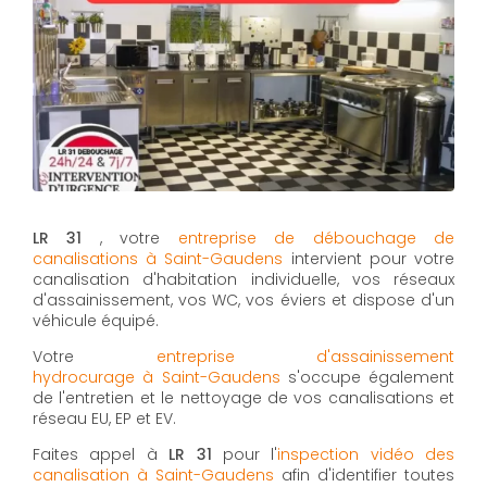
LR 31
, votre
entreprise de débouchage de
canalisations à Saint-Gaudens
intervient pour votre
canalisation d'habitation individuelle, vos réseaux
d'assainissement, vos WC, vos éviers et dispose d'un
véhicule équipé.
Votre
entreprise d'assainissement
hydrocurage à Saint-Gaudens
s'occupe également
de l'entretien et le nettoyage de vos canalisations et
réseau EU, EP et EV.
Faites appel à
LR 31
pour l'
inspection vidéo des
canalisation à Saint-Gaudens
afin d'identifier toutes