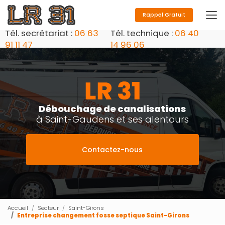
Aller
au
Rappel Gratuit
contenu
Tél. secrétariat :
06 63
Tél. technique :
06 40
principal
91 11 47
14 96 06
Débouchage de canalisations
à Saint-Gaudens et ses alentours
Contactez-nous
Accueil
Secteur
Saint-Girons
Entreprise changement fosse septique Saint-Girons