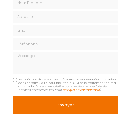
Adresse
Email
Téléphone
Message
J'autorise ce site à conserver l'ensemble des données transmises
dans ce formulaire pour faciliter le suivi et le traitement de ma
demande.
(Aucune exploitation commerciale ne sera faite des
données conservées. Voir notre
politique de confidentialité
)