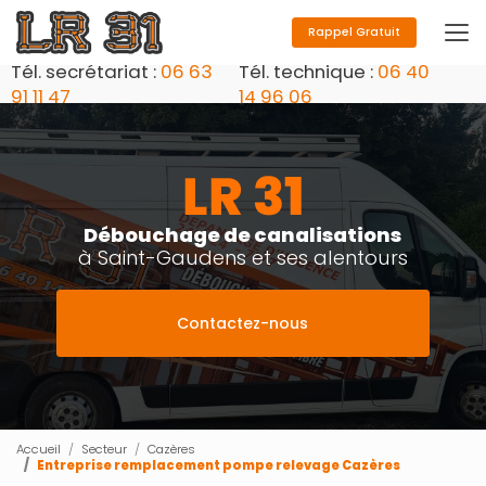
Aller
au
Rappel Gratuit
contenu
Tél. secrétariat :
06 63
Tél. technique :
06 40
principal
91 11 47
14 96 06
Débouchage de canalisations
à Saint-Gaudens et ses alentours
Contactez-nous
Accueil
Secteur
Cazères
Entreprise remplacement pompe relevage Cazères