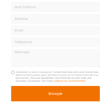
Nom Prénom
Adresse
Email
Téléphone
Message
J'autorise ce site à conserver l'ensemble des données transmises
dans ce formulaire pour faciliter le suivi et le traitement de ma
demande.
(Aucune exploitation commerciale ne sera faite des
données conservées. Voir notre
politique de confidentialité
)