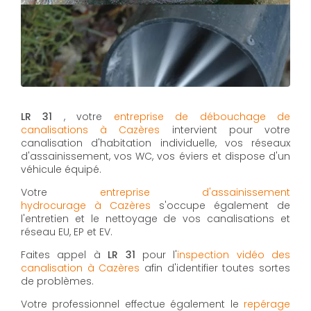
LR 31
, votre
entreprise de débouchage de
canalisations à Cazères
intervient pour votre
canalisation d'habitation individuelle, vos réseaux
d'assainissement, vos WC, vos éviers et dispose d'un
véhicule équipé.
Votre
entreprise d'assainissement
hydrocurage à Cazères
s'occupe également de
l'entretien et le nettoyage de vos canalisations et
réseau EU, EP et EV.
Faites appel à
LR 31
pour l'
inspection vidéo des
canalisation à Cazères
afin d'identifier toutes sortes
de problèmes.
Votre professionnel effectue également le
repérage