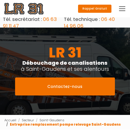
Aller
au
Rappel Gratuit
contenu
Tél. secrétariat :
06 63
Tél. technique :
06 40
principal
91 11 47
14 96 06
Débouchage de canalisations
à Saint-Gaudens et ses alentours
Contactez-nous
Accueil
Secteur
Saint-Gaudens
Entreprise remplacement pompe relevage Saint-Gaudens