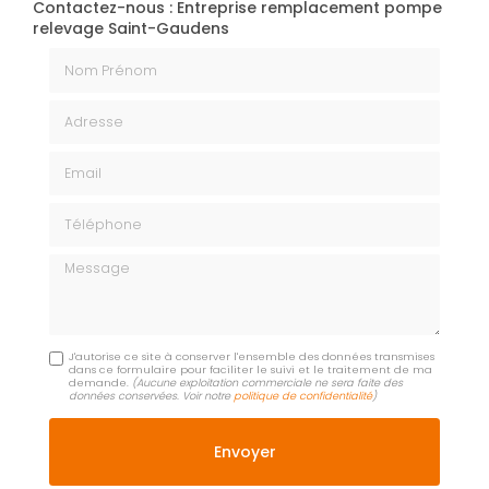
Contactez-nous : Entreprise remplacement pompe
relevage Saint-Gaudens
Nom Prénom
Adresse
Email
Téléphone
Message
J'autorise ce site à conserver l'ensemble des données transmises
dans ce formulaire pour faciliter le suivi et le traitement de ma
demande.
(Aucune exploitation commerciale ne sera faite des
données conservées. Voir notre
politique de confidentialité
)