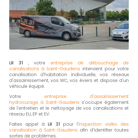
LR 31
, votre
entreprise de débouchage de
canalisations à Saint-Gaudens
intervient pour votre
canalisation d'habitation individuelle, vos réseaux
d'assainissement, vos WC, vos éviers et dispose d'un
véhicule équipé.
Votre
entreprise d'assainissement
hydrocurage à Saint-Gaudens
s'occupe également
de l'entretien et le nettoyage de vos canalisations et
réseau EU, EP et EV.
Faites appel à
LR 31
pour l'
inspection vidéo des
canalisation à Saint-Gaudens
afin d'identifier toutes
sortes de problèmes.