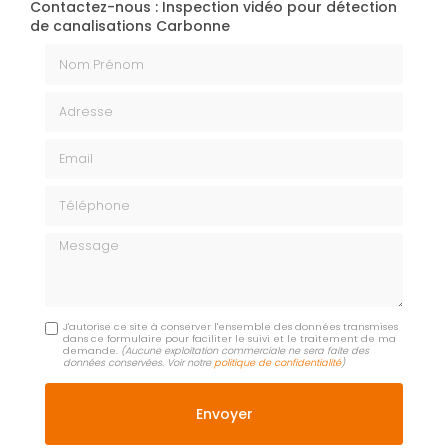
Contactez-nous : Inspection vidéo pour détection
de canalisations Carbonne
Nom Prénom
Adresse
Email
Téléphone
Message
J'autorise ce site à conserver l'ensemble des données transmises
dans ce formulaire pour faciliter le suivi et le traitement de ma
demande.
(Aucune exploitation commerciale ne sera faite des
données conservées. Voir notre
politique de confidentialité
)