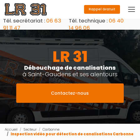
Aller
au
Rappel Gratuit
contenu
Tél. secrétariat :
06 63
Tél. technique :
06 40
principal
91 11 47
14 96 06
Débouchage de canalisations
à Saint-Gaudens et ses alentours
Contactez-nous
Accueil
Secteur
Carbonne
Inspection vidéo pour détection de canalisations Carbonne